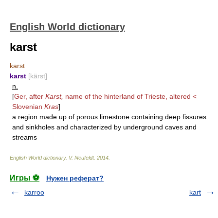
English World dictionary
karst
karst
karst
[kärst]
n.
[
Ger, after
Karst,
name of the hinterland of Trieste, altered <
Slovenian
Kras
]
a region made up of porous limestone containing deep fissures
and sinkholes and characterized by underground caves and
streams
English World dictionary
.
V. Neufeldt
.
2014
.
Игры ⚽
Нужен реферат?
karroo
kart