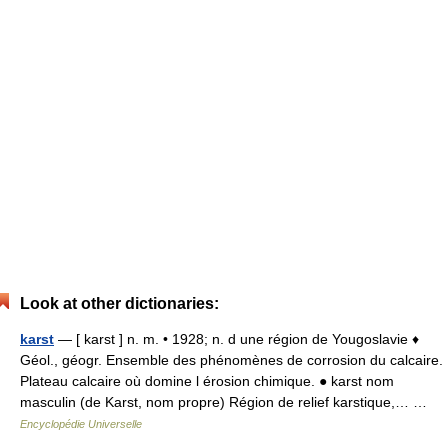
Look at other dictionaries:
karst
— [ karst ] n. m. • 1928; n. d une région de Yougoslavie ♦
Géol., géogr. Ensemble des phénomènes de corrosion du calcaire.
Plateau calcaire où domine l érosion chimique. ● karst nom
masculin (de Karst, nom propre) Région de relief karstique,… …
Encyclopédie Universelle