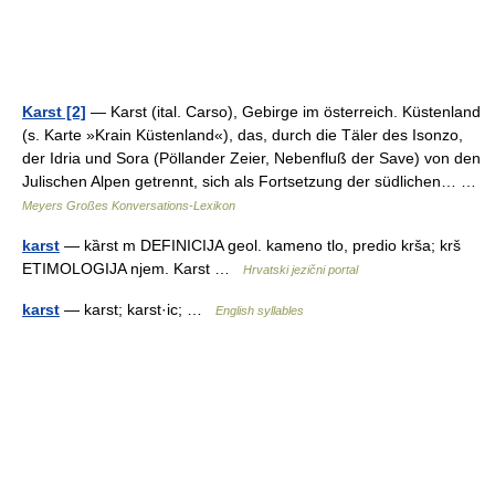
Karst [2]
— Karst (ital. Carso), Gebirge im österreich. Küstenland
(s. Karte »Krain Küstenland«), das, durch die Täler des Isonzo,
der Idria und Sora (Pöllander Zeier, Nebenfluß der Save) von den
Julischen Alpen getrennt, sich als Fortsetzung der südlichen… …
Meyers Großes Konversations-Lexikon
karst
— kȁrst m DEFINICIJA geol. kameno tlo, predio krša; krš
ETIMOLOGIJA njem. Karst …
Hrvatski jezični portal
karst
— karst; karst·ic; …
English syllables