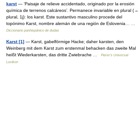
karst
— ‘Paisaje de relieve accidentado, originado por la erosión
química de terrenos calcáreos’. Permanece invariable en plural (→
plural, 1j): los karst. Este sustantivo masculino procede del
topónimo Karst, nombre alemán de una región de Eslovenia… …
Diccionario panhispánico de dudas
Karst [1]
— Karst, gabelförmige Hacke; daher karsten, den
Weinberg mit dem Karst zum erstenmal behacken das zweite Mal
heißt Wiederkarsten, das dritte Zwiebrache …
Pierer's Universal-
Lexikon