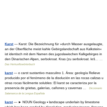
Karst
— Karst: Die Bezeichnung für »durch Wasser ausgelaugte,
an der Oberfläche meist kahle Gebirgslandschaft aus Kalkstein«
ist identisch mit dem Namen des jugoslawischen Kalkgebirges in
den Dinarischen Alpen, serbokroat. Kras (zu serbokroat. krš… …
Das Herkunftswörterbuch
karst
— o carst sustantivo masculino 1. Área: geología Relieve
producido por el fenómeno de la disolución en las rocas calizas u
otras rocas fácilmente solubles: El karst se caracteriza por la
presencia de grietas, galerías, cañones y cavernas …
Diccionario
Salamanca de la Lengua Española
karst
— ► NOUN Geology ▪ landscape underlain by limestone