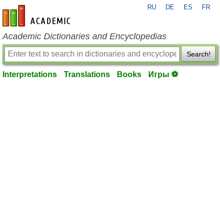
RU
DE
ES
FR
en-academic.com
Academic Dictionaries and Encyclopedias
Search!
Interpretations
Translations
Books
Игры ⚽