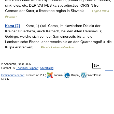
which has been eroded by dissolution, producing towers, fissures,
sinkholes, etc. DERIVATIVES karstic adjective. ORIGIN from
German der Karst, a limestone region in Slovenia …
English terms
dictionary
Karst [2]
— Karst, 1) (ital. Carso, im slawischen Dialekt der
Krainer Hruscheza, auch Karosch, bei den Alten Carusavius),
Gebirge, welche sich von der San einerseits bis an die
Lombardische Ebene, andererseits bis an den Quarnerogolf u. die
Kulpa erstrecken; …
Pierer's Universal-Lexikon
© Academic, 2000-2026
18+
Contact us:
Technical Support
,
Advertising
Dictionaries export
, created on PHP,
Joomla,
Drupal,
WordPress,
MODx.